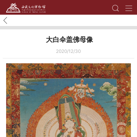
大白伞盖佛母像
2020/12/30