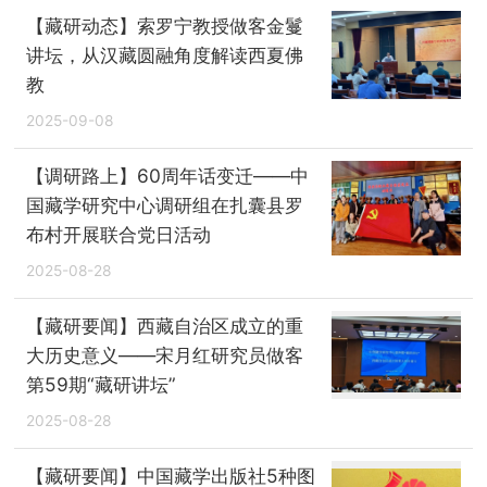
【藏研动态】索罗宁教授做客金鬘
讲坛，从汉藏圆融角度解读西夏佛
教
2025-09-08
【调研路上】60周年话变迁——中
国藏学研究中心调研组在扎囊县罗
布村开展联合党日活动
2025-08-28
【藏研要闻】西藏自治区成立的重
大历史意义——宋月红研究员做客
第59期“藏研讲坛”
2025-08-28
【藏研要闻】中国藏学出版社5种图