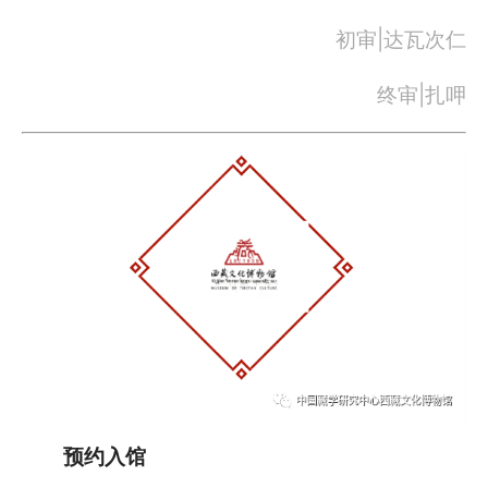
初审|达瓦次仁
终审|扎呷
预约入馆