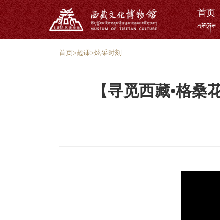
首页
འགོ་ཤོག
首页
>
趣课
>
炫采时刻
【寻觅西藏•格桑