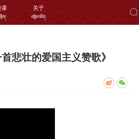
趣课
关于
ོ་ཁྲིད།
འབྲེལ་ཡོད།
一首悲壮的爱国主义赞歌》