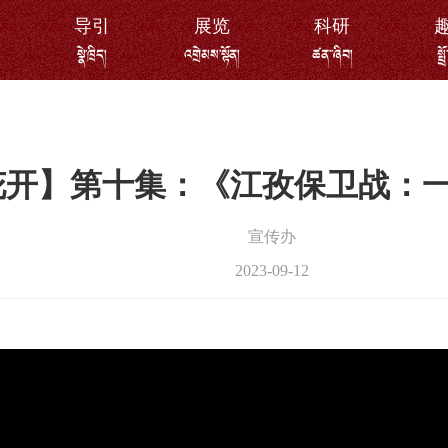
导引
展览
科研
སྣེ་ཁྲིད།
འགྲེམས་སྟོན།
ཚན་་ཞིབ།
སྤྲ
花开】第十集：​《江孜保卫战：
宣传办
2023-09-12